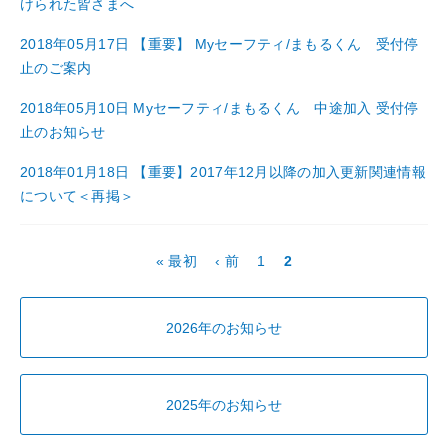
けられた皆さまへ
2018年05月17日
【重要】 Myセーフティ/まもるくん 受付停
止のご案内
2018年05月10日
Myセーフティ/まもるくん 中途加入 受付停
止のお知らせ
2018年01月18日
【重要】2017年12月以降の加入更新関連情報
について＜再掲＞
ペ
先
« 最初
前
‹ 前
P
1
カ
2
ー
頭
ペ
a
レ
ジ
ペ
ー
g
ン
2026年のお知らせ
送
ー
ジ
e
ト
り
ジ
ペ
ー
2025年のお知らせ
ジ