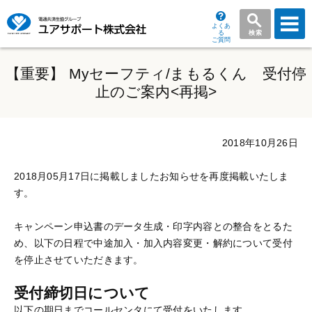
よくあ
る
検索
ご質問
グ
ロ
【重要】 Myセーフティ/まもるくん 受付停
ー
止のご案内<再掲>
バ
ル
メ
2018年10月26日
ニ
ュ
2018月05月17日に掲載しましたお知らせを再度掲載いたしま
ー
す。
キャンペーン申込書のデータ生成・印字内容との整合をとるた
め、以下の日程で中途加入・加入内容変更・解約について受付
を停止させていただきます。
受付締切日について
以下の期日までコールセンタにて受付をいたします。