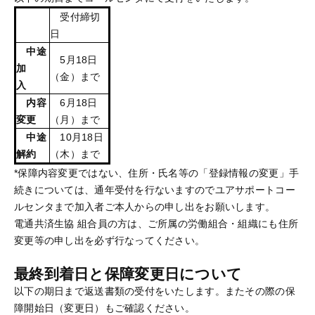
受付締切
日
中途
5月18日
加
（金）まで
入
内容
6月18日
変更
（月）まで
中途
10月18日
解約
（木）まで
*保障内容変更ではない、住所・氏名等の「登録情報の変更」手
続きについては、通年受付を行ないますのでユアサポートコー
ルセンタまで加入者ご本人からの申し出をお願いします。
電通共済生協 組合員の方は、ご所属の労働組合・組織にも住所
変更等の申し出を必ず行なってください。
最終到着日と保障変更日について
以下の期日まで返送書類の受付をいたします。またその際の保
障開始日（変更日）もご確認ください。