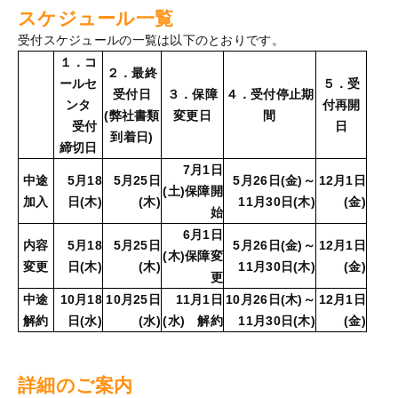
スケジュール一覧
受付スケジュールの一覧は以下のとおりです。
１．コ
２．最終
ールセ
５．受
受付日
３．保障
４．受付停止期
ンタ
付再開
(弊社書類
変更日
間
受付
日
到着日)
締切日
7月1日
中途
5月18
5月25日
5月26日(金)～
12月1日
(土)保障開
加入
日(木)
(木)
11月30日(木)
(金)
始
6月1日
内容
5月18
5月25日
5月26日(金)～
12月1日
(木)保障変
変更
日(木)
(木)
11月30日(木)
(金)
更
中途
10月18
10月25日
11月1日
10月26日(木)～
12月1日
解約
日(水)
(水)
(水) 解約
11月30日(木)
(金)
詳細のご案内