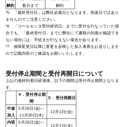
解約
着分まで
解約
*5 「最終受付日」は弊社必着日となります。投函日ではあり
ませんのでご注意ください。
*6 「コールセンタ受付締切日」までに受付を行なっていた場
合でも、「最終受付日」までに弊社にて書類の到着が確認でき
ない場合には、手続きが行なえない場合があります。
*7 保障変更日以降に変更を反映した加入者票をお送りします
ので記載内容のご確認をお願いいたします。
受付停止期間と受付再開日について
上記の最終到着日経過後、以下の期間は受付停止期間となりま
す。
４．受付停止期
５．受付再開日
間
中途
5月26日(金)～
12月1日(金)
加入
11月30日(木)
内容
5月26日(金)～
12月1日(金)