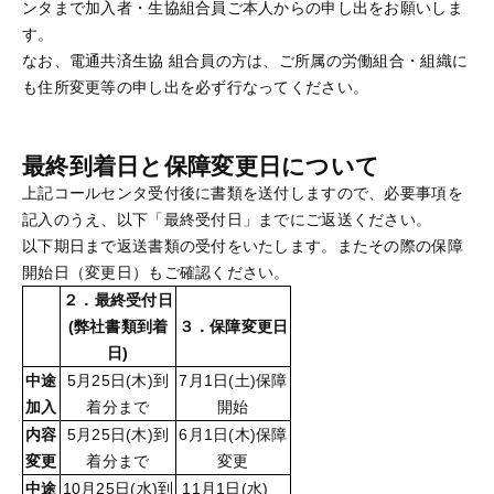
ンタまで加入者・生協組合員ご本人からの申し出をお願いしま
す。
なお、電通共済生協 組合員の方は、ご所属の労働組合・組織に
も住所変更等の申し出を必ず行なってください。
最終到着日と保障変更日について
上記コールセンタ受付後に書類を送付しますので、必要事項を
記入のうえ、以下「最終受付日」までにご返送ください。
以下期日まで返送書類の受付をいたします。またその際の保障
開始日（変更日）もご確認ください。
２．最終受付日
(弊社書類到着
３．保障変更日
日)
中途
5月25日(木)到
7月1日(土)保障
加入
着分まで
開始
内容
5月25日(木)到
6月1日(木)保障
変更
着分まで
変更
中途
10月25日(水)到
11月1日(水)