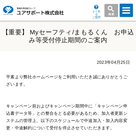
よくあ
る
検索
ご質問
グ
ロ
【重要】 Myセーフティ/まもるくん お申込
ー
み等受付停止期間のご案内
バ
ル
メ
2023年04月25日
ニ
ュ
平素より弊社ホームページをご利用いただき誠にありがとうご
ー
ざいます。
キャンペーン前およびキャンペーン期間中に「キャンペーン申
込書データ等」との整合をとる必要があるため、加入者更新シ
ステムの管理上、以下のスケジュールで中途加入・加入内容変
更・中途解約について受付を停止させていただきます。