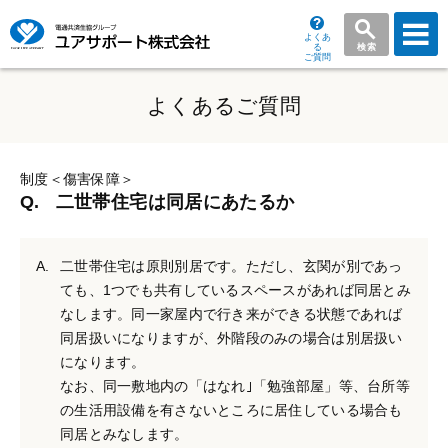
よくあ
る
検索
ご質問
グ
ロ
よくあるご質問
ー
バ
ル
制度＜傷害保障＞
メ
二世帯住宅は同居にあたるか
ニ
ュ
二世帯住宅は原則別居です。ただし、玄関が別であっ
ー
ても、1つでも共有しているスペースがあれば同居とみ
なします。同一家屋内で行き来ができる状態であれば
同居扱いになりますが、外階段のみの場合は別居扱い
になります。
なお、同一敷地内の「はなれ｣「勉強部屋」等、台所等
の生活用設備を有さないところに居住している場合も
同居とみなします。